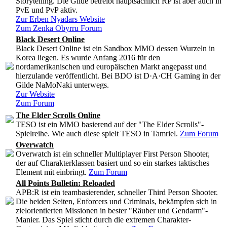
Storytelling. Die Gilde betreibt hauptsächlich RP ist aber auch in
PvE und PvP aktiv.
Zur Erben Nyadars Website
Zum Zenka Obyrru Forum
Black Desert Online
Black Desert Online ist ein Sandbox MMO dessen Wurzeln in
Korea liegen. Es wurde Anfang 2016 für den
nordamerikanischen und europäischen Markt angepasst und
hierzulande veröffentlicht. Bei BDO ist D·A·CH Gaming in der
Gilde NaMoNaki unterwegs.
Zur Website
Zum Forum
The Elder Scrolls Online
TESO ist ein MMO basierend auf der "The Elder Scrolls"-
Spielreihe. Wie auch diese spielt TESO in Tamriel.
Zum Forum
Overwatch
Overwatch ist ein schneller Multiplayer First Person Shooter,
der auf Charakterklassen basiert und so ein starkes taktisches
Element mit einbringt.
Zum Forum
All Points Bulletin: Reloaded
APB:R ist ein teambasierender, schneller Third Person Shooter.
Die beiden Seiten, Enforcers und Criminals, bekämpfen sich in
zielorientierten Missionen in bester "Räuber und Gendarm"-
Manier. Das Spiel sticht durch die extremen Charakter-