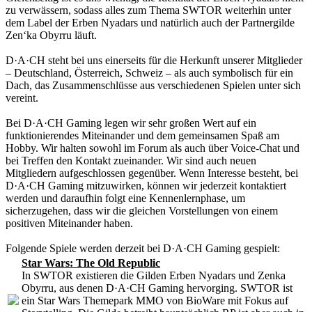
zu verwässern, sodass alles zum Thema SWTOR weiterhin unter
dem Label der Erben Nyadars und natürlich auch der Partnergilde
Zen‘ka Obyrru läuft.
D·A·CH steht bei uns einerseits für die Herkunft unserer Mitglieder
– Deutschland, Österreich, Schweiz – als auch symbolisch für ein
Dach, das Zusammenschlüsse aus verschiedenen Spielen unter sich
vereint.
Bei D·A·CH Gaming legen wir sehr großen Wert auf ein
funktionierendes Miteinander und dem gemeinsamen Spaß am
Hobby. Wir halten sowohl im Forum als auch über Voice-Chat und
bei Treffen den Kontakt zueinander. Wir sind auch neuen
Mitgliedern aufgeschlossen gegenüber. Wenn Interesse besteht, bei
D·A·CH Gaming mitzuwirken, können wir jederzeit kontaktiert
werden und daraufhin folgt eine Kennenlernphase, um
sicherzugehen, dass wir die gleichen Vorstellungen von einem
positiven Miteinander haben.
Folgende Spiele werden derzeit bei D·A·CH Gaming gespielt:
Star Wars: The Old Republic
In SWTOR existieren die Gilden Erben Nyadars und Zenka
Obyrru, aus denen D·A·CH Gaming hervorging. SWTOR ist
ein Star Wars Themepark MMO von BioWare mit Fokus auf