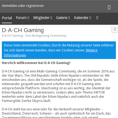
Anmelden oder registrieren
Forum
Mitglieder
Galerie
Kalender
Portal
Unerledigte Themen
Letzte Aktivitäten
Alben
Wochenansicht
D·A·CH Gaming
Benutzer online
Bilder
Tagesansicht
D·A·CH Gaming - Eine Multigaming Community
Team-Mitglieder
Neue Bilder
Termine
Mitgliedersuche
Diese Seite verwendet Cookies. Durch die Nutzung unserer Seite erklären
Sie sich damit einverstanden, dass wir Cookies setzen.
Weitere
Informationen
Herzlich willkommen bei D·A·CH Gaming!
D·A·CH Gaming ist eine Multi-Gaming-Community, die im Sommer 2016 aus
der Star Wars: The Old Republic Gilde Erben Nyadars entstanden ist. Wir
entschieden uns, dass die Gemeinschaft wichtiger ist, als die Spiele, die
miteinander gespielt werden und schufen mit D·A·CH Gaming eine
entsprechende Plattform. Gleichzeitig ist es uns wichtig, die Identität der
Erben Nyadars nicht zu verwässern, sodass alles zum Thema SWTOR
weiterhin unter dem Label der Erben Nyadars und natürlich auch der
Partnergilde Zen‘ka Obyrru läuft.
D·A·CH steht bei uns einerseits für die Herkunft unserer Mitglieder –
Deutschland, Österreich, Schweiz – als auch symbolisch für ein Dach, das
Zusammenschlüsse aus verschiedenen Spielen unter sich vereint.