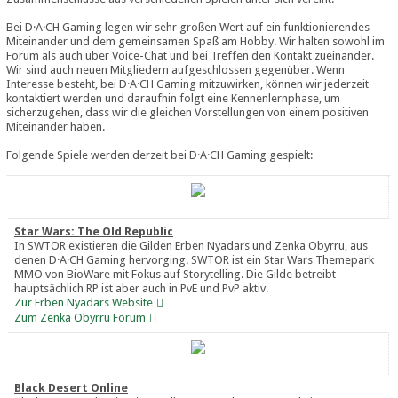
Bei D·A·CH Gaming legen wir sehr großen Wert auf ein funktionierendes
Miteinander und dem gemeinsamen Spaß am Hobby. Wir halten sowohl im
Forum als auch über Voice-Chat und bei Treffen den Kontakt zueinander.
Wir sind auch neuen Mitgliedern aufgeschlossen gegenüber. Wenn
Interesse besteht, bei D·A·CH Gaming mitzuwirken, können wir jederzeit
kontaktiert werden und daraufhin folgt eine Kennenlernphase, um
sicherzugehen, dass wir die gleichen Vorstellungen von einem positiven
Miteinander haben.
Folgende Spiele werden derzeit bei D·A·CH Gaming gespielt:
Star Wars: The Old Republic
In SWTOR existieren die Gilden Erben Nyadars und Zenka Obyrru, aus
denen D·A·CH Gaming hervorging. SWTOR ist ein Star Wars Themepark
MMO von BioWare mit Fokus auf Storytelling. Die Gilde betreibt
hauptsächlich RP ist aber auch in PvE und PvP aktiv.
Zur Erben Nyadars Website
Zum Zenka Obyrru Forum
Black Desert Online