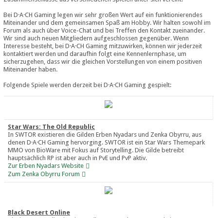
Bei D·A·CH Gaming legen wir sehr großen Wert auf ein funktionierendes
Miteinander und dem gemeinsamen Spaß am Hobby. Wir halten sowohl im
Forum als auch über Voice-Chat und bei Treffen den Kontakt zueinander.
Wir sind auch neuen Mitgliedern aufgeschlossen gegenüber. Wenn
Interesse besteht, bei D·A·CH Gaming mitzuwirken, können wir jederzeit
kontaktiert werden und daraufhin folgt eine Kennenlernphase, um
sicherzugehen, dass wir die gleichen Vorstellungen von einem positiven
Miteinander haben.
Folgende Spiele werden derzeit bei D·A·CH Gaming gespielt:
Star Wars: The Old Republic
In SWTOR existieren die Gilden Erben Nyadars und Zenka Obyrru, aus
denen D·A·CH Gaming hervorging. SWTOR ist ein Star Wars Themepark
MMO von BioWare mit Fokus auf Storytelling. Die Gilde betreibt
hauptsächlich RP ist aber auch in PvE und PvP aktiv.
Zur Erben Nyadars Website
Zum Zenka Obyrru Forum
Black Desert Online