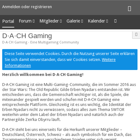
Anmelden oder registrieren
Forum
Mitglieder
Galerie
Kalender
Portal
Unerledigte Themen
Letzte Aktivitäten
Alben
Wochenansicht
D·A·CH Gaming
Benutzer online
Bilder
Tagesansicht
D·A·CH Gaming - Eine Multigaming Community
Team-Mitglieder
Neue Bilder
Termine
Mitgliedersuche
Diese Seite verwendet Cookies. Durch die Nutzung unserer Seite erklären
Sie sich damit einverstanden, dass wir Cookies setzen.
Weitere
Informationen
Herzlich willkommen bei D·A·CH Gaming!
D·A·CH Gaming ist eine Multi-Gaming-Community, die im Sommer 2016 aus
der Star Wars: The Old Republic Gilde Erben Nyadars entstanden ist. Wir
entschieden uns, dass die Gemeinschaft wichtiger ist, als die Spiele, die
miteinander gespielt werden und schufen mit D·A·CH Gaming eine
entsprechende Plattform. Gleichzeitig ist es uns wichtig, die Identität der
Erben Nyadars nicht zu verwässern, sodass alles zum Thema SWTOR
weiterhin unter dem Label der Erben Nyadars und natürlich auch der
Partnergilde Zen‘ka Obyrru läuft.
D·A·CH steht bei uns einerseits für die Herkunft unserer Mitglieder –
Deutschland, Österreich, Schweiz – als auch symbolisch für ein Dach, das
Zusammenschlüsse aus verschiedenen Spielen unter sich vereint.