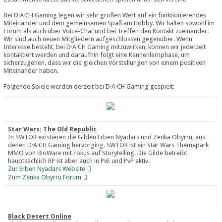
Bei D·A·CH Gaming legen wir sehr großen Wert auf ein funktionierendes
Miteinander und dem gemeinsamen Spaß am Hobby. Wir halten sowohl im
Forum als auch über Voice-Chat und bei Treffen den Kontakt zueinander.
Wir sind auch neuen Mitgliedern aufgeschlossen gegenüber. Wenn
Interesse besteht, bei D·A·CH Gaming mitzuwirken, können wir jederzeit
kontaktiert werden und daraufhin folgt eine Kennenlernphase, um
sicherzugehen, dass wir die gleichen Vorstellungen von einem positiven
Miteinander haben.
Folgende Spiele werden derzeit bei D·A·CH Gaming gespielt:
Star Wars: The Old Republic
In SWTOR existieren die Gilden Erben Nyadars und Zenka Obyrru, aus
denen D·A·CH Gaming hervorging. SWTOR ist ein Star Wars Themepark
MMO von BioWare mit Fokus auf Storytelling. Die Gilde betreibt
hauptsächlich RP ist aber auch in PvE und PvP aktiv.
Zur Erben Nyadars Website
Zum Zenka Obyrru Forum
Black Desert Online