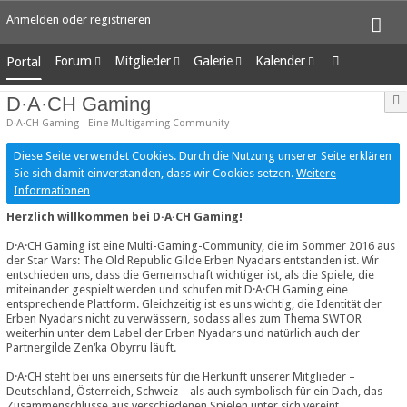
Anmelden oder registrieren
Forum
Mitglieder
Galerie
Kalender
Portal
Unerledigte Themen
Letzte Aktivitäten
Alben
Wochenansicht
D·A·CH Gaming
Benutzer online
Bilder
Tagesansicht
D·A·CH Gaming - Eine Multigaming Community
Team-Mitglieder
Neue Bilder
Termine
Mitgliedersuche
Diese Seite verwendet Cookies. Durch die Nutzung unserer Seite erklären
Sie sich damit einverstanden, dass wir Cookies setzen.
Weitere
Informationen
Herzlich willkommen bei D·A·CH Gaming!
D·A·CH Gaming ist eine Multi-Gaming-Community, die im Sommer 2016 aus
der Star Wars: The Old Republic Gilde Erben Nyadars entstanden ist. Wir
entschieden uns, dass die Gemeinschaft wichtiger ist, als die Spiele, die
miteinander gespielt werden und schufen mit D·A·CH Gaming eine
entsprechende Plattform. Gleichzeitig ist es uns wichtig, die Identität der
Erben Nyadars nicht zu verwässern, sodass alles zum Thema SWTOR
weiterhin unter dem Label der Erben Nyadars und natürlich auch der
Partnergilde Zen‘ka Obyrru läuft.
D·A·CH steht bei uns einerseits für die Herkunft unserer Mitglieder –
Deutschland, Österreich, Schweiz – als auch symbolisch für ein Dach, das
Zusammenschlüsse aus verschiedenen Spielen unter sich vereint.