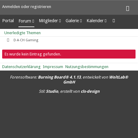
Anmelden oder registrieren
Portal
Mitglieder
Galerie
Kalender
Forum
Letzte Aktivitäten
Alben
Wochenansicht
Unerledigte Themen
Unerledigte Themen
Benutzer online
Bilder
Tagesansicht
D·A·CH Gaming
Team-Mitglieder
Neue Bilder
Termine
Mitgliedersuche
Es wurde kein Eintrag gefunden.
Datenschutzerklärung
Impressum
Nutzungsbestimmungen
Forensoftware:
Burning Board® 4.1.13
, entwickelt von
WoltLab®
GmbH
Stil:
Studio
, erstellt von
cls-design