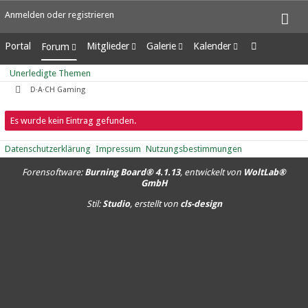
Anmelden oder registrieren
Portal
Mitglieder
Galerie
Kalender
Forum
Letzte Aktivitäten
Alben
Wochenansicht
Unerledigte Themen
Unerledigte Themen
Benutzer online
Bilder
Tagesansicht
D·A·CH Gaming
Team-Mitglieder
Neue Bilder
Termine
Mitgliedersuche
Es wurde kein Eintrag gefunden.
Datenschutzerklärung
Impressum
Nutzungsbestimmungen
Forensoftware:
Burning Board® 4.1.13
, entwickelt von
WoltLab®
GmbH
Stil:
Studio
, erstellt von
cls-design