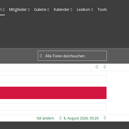
m
Mitglieder
Galerie
Kalender
Lexikon
Tools
edigte Themen
Letzte Aktivitäten
Alben
Wochenansicht
Ungelesene Einträge
Benutzer online
Bilder
Tagesansicht
Team-Mitglieder
Neue Bilder
Termine
Mitgliedersuche
Stil ändern
8. August 2026, 05:20