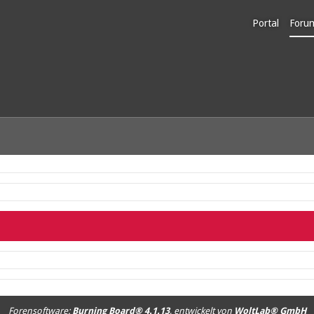
Portal
Foru
Unerl
Forensoftware:
Burning Board® 4.1.13
, entwickelt von
WoltLab® GmbH