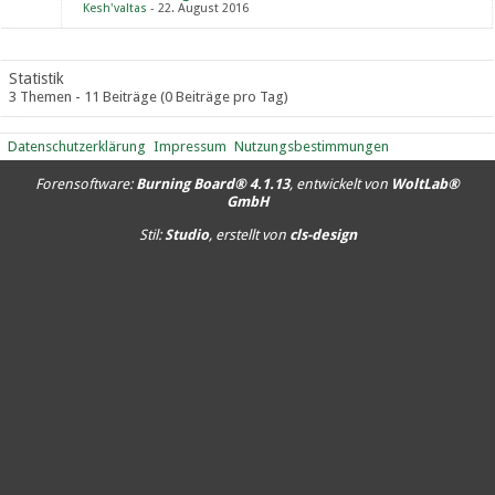
Kesh'valtas
22. August 2016
Statistik
3 Themen - 11 Beiträge (0 Beiträge pro Tag)
Datenschutzerklärung
Impressum
Nutzungsbestimmungen
Forensoftware:
Burning Board® 4.1.13
, entwickelt von
WoltLab®
GmbH
Stil:
Studio
, erstellt von
cls-design