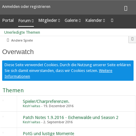
Anmelden oder registrieren
Portal
Mitglieder
Galerie
Kalender
Forum
Letzte Aktivitäten
Alben
Wochenansicht
Unerledigte Themen
Unerledigte Themen
Benutzer online
Bilder
Tagesansicht
Andere Spiele
Team-Mitglieder
Neue Bilder
Termine
Mitgliedersuche
Overwatch
Diese Seite verwendet Cookies. Durch die Nutzung unserer Seite erklären
Sie sich damit einverstanden, dass wir Cookies setzen.
Weitere
Informationen
Themen
Spieler/Charpreferenzen.
Kesh'valtas
19. Dezember 2016
Patch Notes 1.9.2016 - Eichenwalde und Season 2
Kesh'valtas
2. September 2016
PotG und lustige Momente