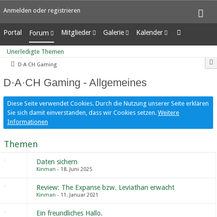
Anmelden oder registrieren
Portal
Mitglieder
Galerie
Kalender
Forum
Letzte Aktivitäten
Alben
Wochenansicht
Unerledigte Themen
Unerledigte Themen
Benutzer online
Bilder
Tagesansicht
D·A·CH Gaming
Team-Mitglieder
Neue Bilder
Termine
Mitgliedersuche
D·A·CH Gaming - Allgemeines
Diese Seite verwendet Cookies. Durch die Nutzung unserer Seite erklären
Sie sich damit einverstanden, dass wir Cookies setzen.
Weitere
Informationen
Themen
Daten sichern
Kinman
18. Juni 2025
Review: The Expanse bzw. Leviathan erwacht
Kinman
11. Januar 2021
Ein freundliches Hallo.