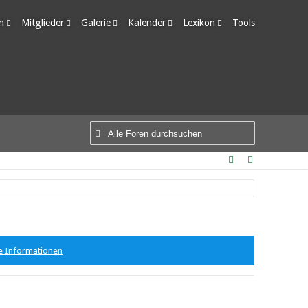
m
Mitglieder
Galerie
Kalender
Lexikon
Tools
edigte Themen
Letzte Aktivitäten
Alben
Wochenansicht
Ungelesene Einträge
Benutzer online
Bilder
Tagesansicht
Team-Mitglieder
Neue Bilder
Termine
Mitgliedersuche
e Informationen