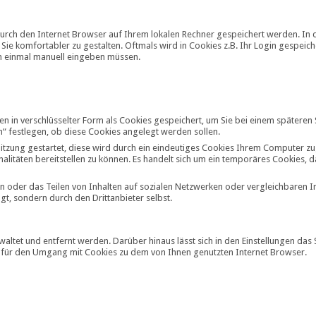
 durch den Internet Browser auf Ihrem lokalen Rechner gespeichert werden. In 
ie komfortabler zu gestalten. Oftmals wird in Cookies z.B. Ihr Login gespeich
h einmal manuell eingeben müssen.
in verschlüsselter Form als Cookies gespeichert, um Sie bei einem späteren
“ festlegen, ob diese Cookies angelegt werden sollen.
 Sitzung gestartet, diese wird durch ein eindeutiges Cookies Ihrem Computer z
nalitäten bereitstellen zu können. Es handelt sich um ein temporäres Cookies
n oder das Teilen von Inhalten auf sozialen Netzwerken oder vergleichbaren I
gt, sondern durch den Drittanbieter selbst.
altet und entfernt werden. Darüber hinaus lässt sich in den Einstellungen das
 für den Umgang mit Cookies zu dem von Ihnen genutzten Internet Browser.