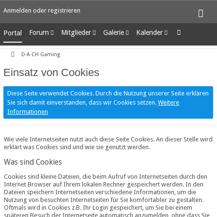
Anmelden oder registrieren
Forum
Mitglieder
Galerie
Kalender
Portal
Unerledigte Themen
Letzte Aktivitäten
Alben
Wochenansicht
D·A·CH Gaming
Benutzer online
Bilder
Tagesansicht
Team-Mitglieder
Neue Bilder
Termine
Einsatz von Cookies
Mitgliedersuche
Diese Seite verwendet Cookies. Durch die Nutzung unserer Seite erklären
Sie sich damit einverstanden, dass wir Cookies setzen.
Weitere
Informationen
Wie viele Internetseiten nutzt auch diese Seite Cookies. An dieser Stelle wird
erklärt was Cookies sind und wie sie genutzt werden.
Was sind Cookies
Cookies sind kleine Dateien, die beim Aufruf von Internetseiten durch den
Internet Browser auf Ihrem lokalen Rechner gespeichert werden. In den
Dateien speichern Internetseiten verschiedene Informationen, um die
Nutzung von besuchten Internetseiten für Sie komfortabler zu gestalten.
Oftmals wird in Cookies z.B. Ihr Login gespeichert, um Sie bei einem
späteren Besuch der Internetseite automatisch anzumelden, ohne dass Sie