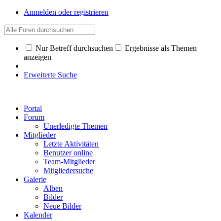
Anmelden oder registrieren
Nur Betreff durchsuchen
Ergebnisse als Themen
anzeigen
Erweiterte Suche
Portal
Forum
Unerledigte Themen
Mitglieder
Letzte Aktivitäten
Benutzer online
Team-Mitglieder
Mitgliedersuche
Galerie
Alben
Bilder
Neue Bilder
Kalender