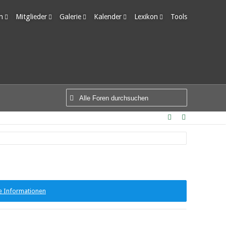
m
Mitglieder
Galerie
Kalender
Lexikon
Tools
edigte Themen
Letzte Aktivitäten
Alben
Wochenansicht
Ungelesene Einträge
Benutzer online
Bilder
Tagesansicht
Team-Mitglieder
Neue Bilder
Termine
Mitgliedersuche
e Informationen