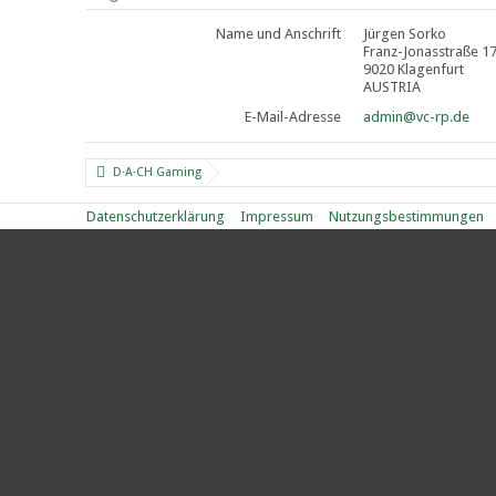
Name und Anschrift
Jürgen Sorko
Franz-Jonasstraße 1
9020 Klagenfurt
AUSTRIA
E-Mail-Adresse
admin@vc-rp.de
D·A·CH Gaming
Datenschutzerklärung
Impressum
Nutzungsbestimmungen