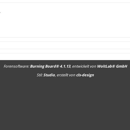
7
Forensoftware:
Burning Board® 4.1.13
, entwickelt von
WoltLab® GmbH
Stil:
Studio
, erstellt von
cls-design