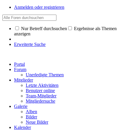
Anmelden oder registrieren
Nur Betreff durchsuchen
Ergebnisse als Themen
anzeigen
Erweiterte Suche
Portal
Forum
Unerledigte Themen
Mitglieder
Letzte Aktivitäten
Benutzer online
Team-Mitglieder
Mitgliedersuche
Galerie
Alben
Bilder
Neue Bilder
Kalender