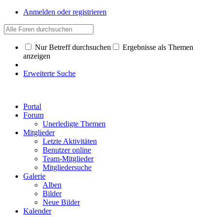
Anmelden oder registrieren
Nur Betreff durchsuchen
Ergebnisse als Themen
anzeigen
Erweiterte Suche
Portal
Forum
Unerledigte Themen
Mitglieder
Letzte Aktivitäten
Benutzer online
Team-Mitglieder
Mitgliedersuche
Galerie
Alben
Bilder
Neue Bilder
Kalender