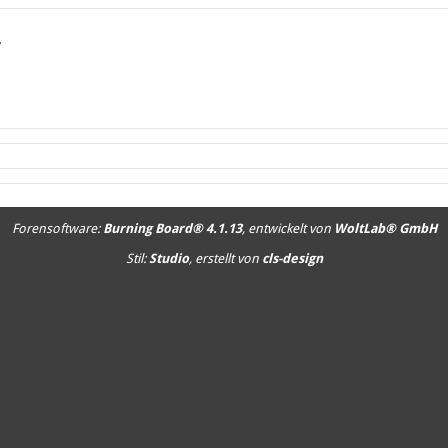
7
Forensoftware:
Burning Board® 4.1.13
, entwickelt von
WoltLab® GmbH
Stil:
Studio
, erstellt von
cls-design