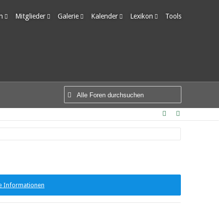
m
Mitglieder
Galerie
Kalender
Lexikon
Tools
edigte Themen
Letzte Aktivitäten
Alben
Wochenansicht
Ungelesene Einträge
Benutzer online
Bilder
Tagesansicht
Team-Mitglieder
Neue Bilder
Termine
Mitgliedersuche
e Informationen