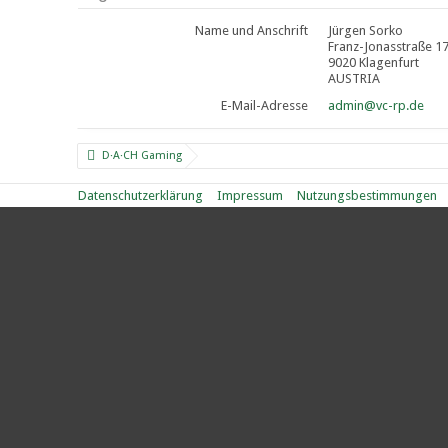
Name und Anschrift
Jürgen Sorko
Franz-Jonasstraße 1
9020 Klagenfurt
AUSTRIA
E-Mail-Adresse
admin@vc-rp.de
D·A·CH Gaming
Datenschutzerklärung
Impressum
Nutzungsbestimmungen