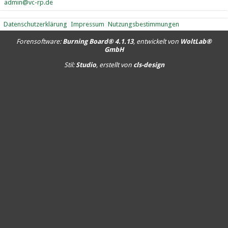
admin@vc-rp.de
Datenschutzerklärung
Impressum
Nutzungsbestimmungen
Forensoftware:
Burning Board® 4.1.13
, entwickelt von
WoltLab®
GmbH
Stil:
Studio
, erstellt von
cls-design