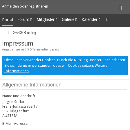
Anmelden oder registrieren
Forum
Mitglieder
Galerie
Kalender
Portal
Unerledigte Themen
Letzte Aktivitäten
Alben
Wochenansicht
D·A·CH Gaming
Benutzer online
Bilder
Tagesansicht
Team-Mitglieder
Neue Bilder
Termine
Impressum
Mitgliedersuche
Angaben gemäß § 5 Telemediengesetz
Diese Seite verwendet Cookies. Durch die Nutzung unserer Seite erklären
Sie sich damit einverstanden, dass wir Cookies setzen.
Weitere
Informationen
Allgemeine Informationen
Name und Anschrift
Jürgen Sorko
Franz-Jonasstraße 17
9020 Klagenfurt
AUSTRIA
E-Mail-Adresse