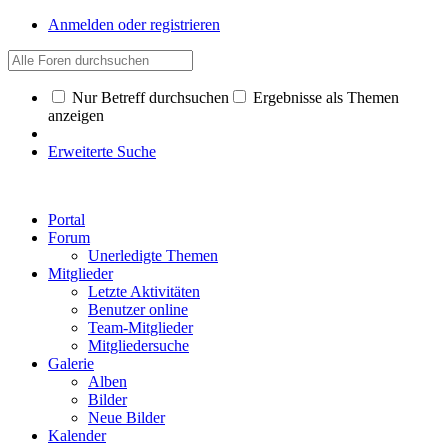
Anmelden oder registrieren
Nur Betreff durchsuchen
Ergebnisse als Themen
anzeigen
Erweiterte Suche
Portal
Forum
Unerledigte Themen
Mitglieder
Letzte Aktivitäten
Benutzer online
Team-Mitglieder
Mitgliedersuche
Galerie
Alben
Bilder
Neue Bilder
Kalender