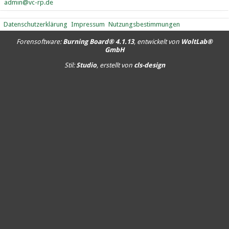
admin@vc-rp.de
Datenschutzerklärung
Impressum
Nutzungsbestimmungen
Forensoftware:
Burning Board® 4.1.13
, entwickelt von
WoltLab®
GmbH
Stil:
Studio
, erstellt von
cls-design