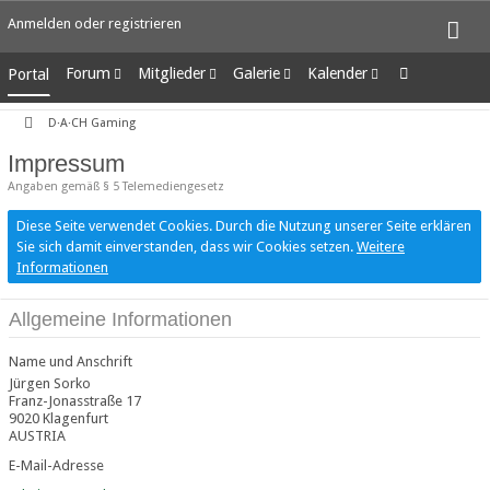
Anmelden oder registrieren
Forum
Mitglieder
Galerie
Kalender
Portal
Unerledigte Themen
Letzte Aktivitäten
Alben
Wochenansicht
D·A·CH Gaming
Benutzer online
Bilder
Tagesansicht
Team-Mitglieder
Neue Bilder
Termine
Impressum
Mitgliedersuche
Angaben gemäß § 5 Telemediengesetz
Diese Seite verwendet Cookies. Durch die Nutzung unserer Seite erklären
Sie sich damit einverstanden, dass wir Cookies setzen.
Weitere
Informationen
Allgemeine Informationen
Name und Anschrift
Jürgen Sorko
Franz-Jonasstraße 17
9020 Klagenfurt
AUSTRIA
E-Mail-Adresse