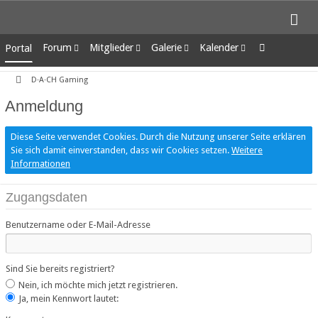
Forum
Mitglieder
Galerie
Kalender
Portal
Unerledigte Themen
Letzte Aktivitäten
Alben
Wochenansicht
D·A·CH Gaming
Benutzer online
Bilder
Tagesansicht
Team-Mitglieder
Neue Bilder
Termine
Anmeldung
Mitgliedersuche
Diese Seite verwendet Cookies. Durch die Nutzung unserer Seite erklären
Sie sich damit einverstanden, dass wir Cookies setzen.
Weitere
Informationen
Zugangsdaten
Benutzername oder E-Mail-Adresse
Sind Sie bereits registriert?
Nein, ich möchte mich jetzt registrieren.
Ja, mein Kennwort lautet: