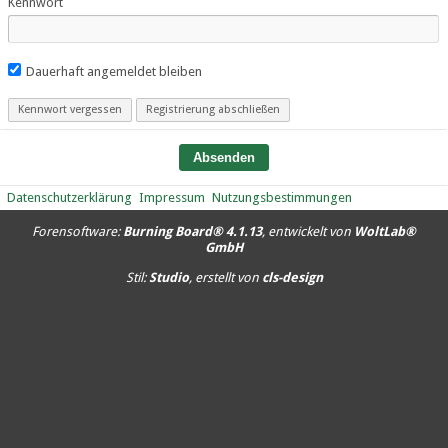
Kennwort
Dauerhaft angemeldet bleiben
Kennwort vergessen
Registrierung abschließen
Datenschutzerklärung
Impressum
Nutzungsbestimmungen
Forensoftware:
Burning Board® 4.1.13
, entwickelt von
WoltLab®
GmbH
Stil:
Studio
, erstellt von
cls-design