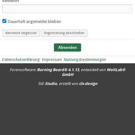
Kennwort
Dauerhaft angemeldet bleiben
Kennwort vergessen
Registrierung abschließen
Datenschutzerklärung
Impressum
Nutzungsbestimmungen
Forensoftware:
Burning Board® 4.1.13
, entwickelt von
WoltLab®
GmbH
Stil:
Studio
, erstellt von
cls-design