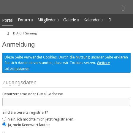
Forum
Mitglieder
Galerie
Kalender
Portal
Unerledigte Themen
Letzte Aktivitäten
Alben
Wochenansicht
D·A·CH Gaming
Benutzer online
Bilder
Tagesansicht
Team-Mitglieder
Neue Bilder
Termine
Anmeldung
Mitgliedersuche
Diese Seite verwendet Cookies. Durch die Nutzung unserer Seite erklären
Sie sich damit einverstanden, dass wir Cookies setzen.
Weitere
Informationen
Zugangsdaten
Benutzername oder E-Mail-Adresse
Sind Sie bereits registriert?
Nein, ich möchte mich jetzt registrieren.
Ja, mein Kennwort lautet: