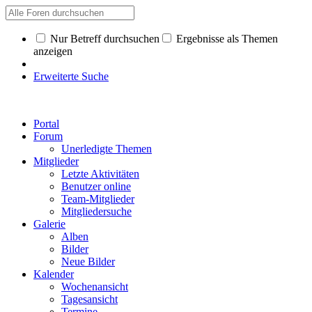
Nur Betreff durchsuchen
Ergebnisse als Themen
anzeigen
Erweiterte Suche
Portal
Forum
Unerledigte Themen
Mitglieder
Letzte Aktivitäten
Benutzer online
Team-Mitglieder
Mitgliedersuche
Galerie
Alben
Bilder
Neue Bilder
Kalender
Wochenansicht
Tagesansicht
Termine