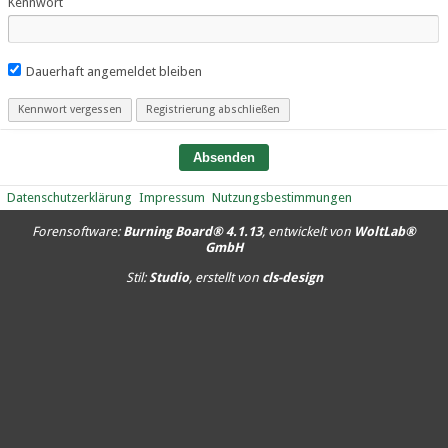
Kennwort
Dauerhaft angemeldet bleiben
Kennwort vergessen
Registrierung abschließen
Datenschutzerklärung
Impressum
Nutzungsbestimmungen
Forensoftware:
Burning Board® 4.1.13
, entwickelt von
WoltLab®
GmbH
Stil:
Studio
, erstellt von
cls-design