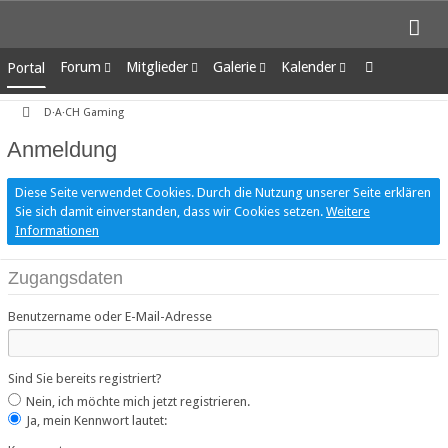
Forum
Mitglieder
Galerie
Kalender
Portal
Unerledigte Themen
Letzte Aktivitäten
Alben
Wochenansicht
D·A·CH Gaming
Benutzer online
Bilder
Tagesansicht
Team-Mitglieder
Neue Bilder
Termine
Anmeldung
Mitgliedersuche
Diese Seite verwendet Cookies. Durch die Nutzung unserer Seite erklären
Sie sich damit einverstanden, dass wir Cookies setzen.
Weitere
Informationen
Zugangsdaten
Benutzername oder E-Mail-Adresse
Sind Sie bereits registriert?
Nein, ich möchte mich jetzt registrieren.
Ja, mein Kennwort lautet: