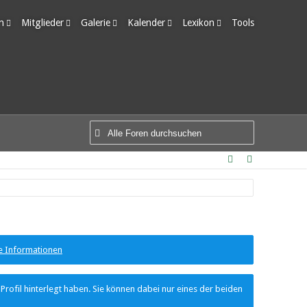
m
Mitglieder
Galerie
Kalender
Lexikon
Tools
edigte Themen
Letzte Aktivitäten
Alben
Wochenansicht
Ungelesene Einträge
Benutzer online
Bilder
Tagesansicht
Team-Mitglieder
Neue Bilder
Termine
Mitgliedersuche
e Informationen
ofil hinterlegt haben. Sie können dabei nur eines der beiden