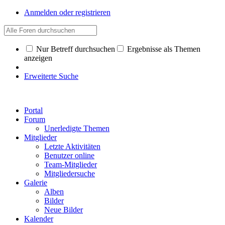
Anmelden oder registrieren
Nur Betreff durchsuchen
Ergebnisse als Themen
anzeigen
Erweiterte Suche
Portal
Forum
Unerledigte Themen
Mitglieder
Letzte Aktivitäten
Benutzer online
Team-Mitglieder
Mitgliedersuche
Galerie
Alben
Bilder
Neue Bilder
Kalender