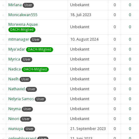
Mirlana
Unbekannt
0
0
User
Monicakwan555
18. Juli 2023
0
0
Morwena Aquae
Unbekannt
0
0
DACH-Mitglied
mtmanager
10. August 2024
0
0
User
Mya'adar
Unbekannt
0
0
DACH-Mitglied
Myrica
Unbekannt
0
0
User
Nadica
Unbekannt
0
0
DACH-Mitglied
Naelh
Unbekannt
0
0
User
Nathaviel
Unbekannt
0
0
User
Nelyria Samos
Unbekannt
0
0
User
Neyma
Unbekannt
0
0
User
Ninori
Unbekannt
0
0
User
niuniuya
21. September 2023
0
0
User
onlineblogsand
21. Juni 2023
0
0
User