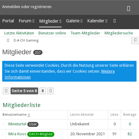
Anmelden oder registrieren
Portal
Forum
Galerie
Kalender
Mitglieder
Unerledigte Themen
Alben
Wochenansicht
Letzte Aktivitäten
Letzte Aktivitäten
Benutzer online
Team-Mitglieder
Mitgliedersuche
Bilder
Tagesansicht
Benutzer online
D·A·CH Gaming
Neue Bilder
Termine
Team-Mitglieder
Mitglieder
Mitgliedersuche
217
Diese Seite verwendet Cookies. Durch die Nutzung unserer Seite erklären
Sie sich damit einverstanden, dass wir Cookies setzen.
Weitere
Informationen
Seite 5 von 8
8
Mitgliederliste
Benutzername
Letzte Aktivität
Likes
Beiträge
Mineturtel
Unbekannt
0
0
User
Mira Koos
20. November 2021
91
82
DACH-Mitglied