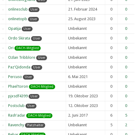
onlinesclub
21. Februar 2024
0
0
User
onlinetopb
25. August 2023
0
0
User
Opatija
Unbekannt
0
0
User
Ordo Skirata
Unbekannt
0
0
User
Ori
Unbekannt
0
0
DACH-Mitglied
Ozlan Tribblore
Unbekannt
0
0
User
Paz'Qidonda
Unbekannt
0
0
User
Percuso
6. Mai 2021
0
0
User
Phael'toron
Unbekannt
0
0
DACH-Mitglied
pjxsdf4399
19. Oktober 2023
0
0
User
Postsclub
12. Oktober 2023
0
0
User
Rash'adar
2. Juni 2017
6
5
DACH-Mitglied
Ravenchy
Unbekannt
5
2
Platzhalter
Rebar
Unbekannt
0
0
DACH-Mitglied