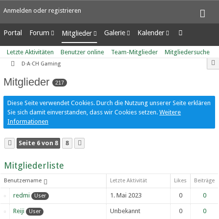
Anmelden oder registrieren
Portal
Forum
Galerie
Kalender
Mitglieder
Unerledigte Themen
Alben
Wochenansicht
Letzte Aktivitäten
Letzte Aktivitäten
Benutzer online
Team-Mitglieder
Mitgliedersuche
Bilder
Tagesansicht
Benutzer online
D·A·CH Gaming
Neue Bilder
Termine
Team-Mitglieder
Mitglieder
Mitgliedersuche
217
Diese Seite verwendet Cookies. Durch die Nutzung unserer Seite erklären
Sie sich damit einverstanden, dass wir Cookies setzen.
Weitere
Informationen
Seite 6 von 8
8
Mitgliederliste
Benutzername
Letzte Aktivität
Likes
Beiträge
redmi
1. Mai 2023
0
0
User
Reiji
Unbekannt
0
0
User