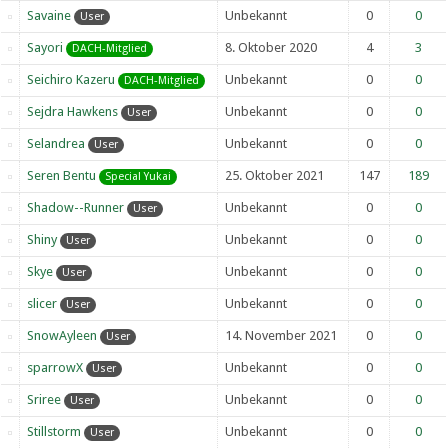
Savaine
Unbekannt
0
0
User
Sayori
8. Oktober 2020
4
3
DACH-Mitglied
Seichiro Kazeru
Unbekannt
0
0
DACH-Mitglied
Sejdra Hawkens
Unbekannt
0
0
User
Selandrea
Unbekannt
0
0
User
Seren Bentu
25. Oktober 2021
147
189
Special Yukai
Shadow--Runner
Unbekannt
0
0
User
Shiny
Unbekannt
0
0
User
Skye
Unbekannt
0
0
User
slicer
Unbekannt
0
0
User
SnowAyleen
14. November 2021
0
0
User
sparrowX
Unbekannt
0
0
User
Sriree
Unbekannt
0
0
User
Stillstorm
Unbekannt
0
0
User