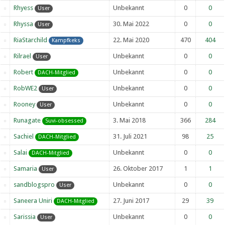
Rhyess
Unbekannt
0
0
User
Rhyssa
30. Mai 2022
0
0
User
RiaStarchild
22. Mai 2020
470
404
Kampfkeks
Rilrael
Unbekannt
0
0
User
Robert
Unbekannt
0
0
DACH-Mitglied
RobWE2
Unbekannt
0
0
User
Rooney
Unbekannt
0
0
User
Runagate
3. Mai 2018
366
284
Suvi-obsessed
Sachiel
31. Juli 2021
98
25
DACH-Mitglied
Salai
Unbekannt
0
0
DACH-Mitglied
Samaria
26. Oktober 2017
1
1
User
sandblogspro
Unbekannt
0
0
User
Saneera Uniri
27. Juni 2017
29
39
DACH-Mitglied
Sarissia
Unbekannt
0
0
User