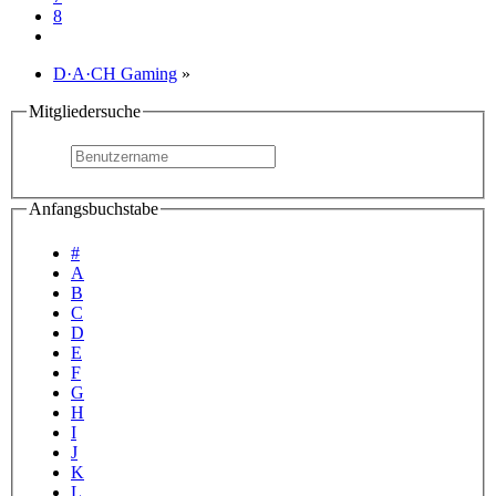
8
D·A·CH Gaming
»
Mitgliedersuche
Anfangsbuchstabe
#
A
B
C
D
E
F
G
H
I
J
K
L