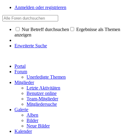
Anmelden oder registrieren
Nur Betreff durchsuchen
Ergebnisse als Themen
anzeigen
Erweiterte Suche
Portal
Forum
Unerledigte Themen
Mitglieder
Letzte Aktivitäten
Benutzer online
Team-Mitglieder
Mitgliedersuche
Galerie
Alben
Bilder
Neue Bilder
Kalender