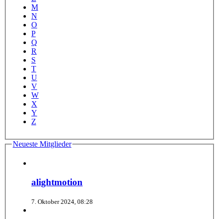
M
N
O
P
Q
R
S
T
U
V
W
X
Y
Z
Neueste Mitglieder
alightmotion
7. Oktober 2024, 08:28