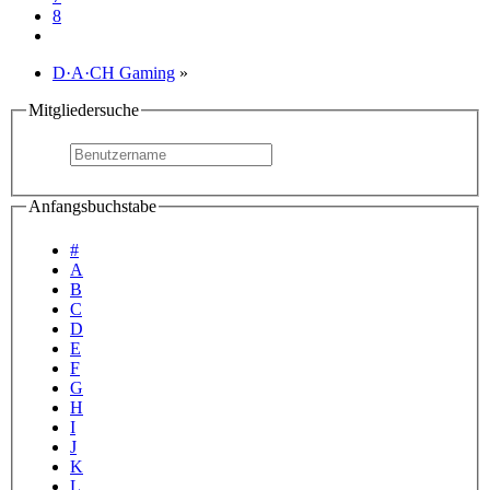
8
D·A·CH Gaming
»
Mitgliedersuche
Anfangsbuchstabe
#
A
B
C
D
E
F
G
H
I
J
K
L