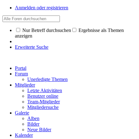
Anmelden oder registrieren
Nur Betreff durchsuchen
Ergebnisse als Themen
anzeigen
Erweiterte Suche
Portal
Forum
Unerledigte Themen
Mitglieder
Letzte Aktivitäten
Benutzer online
Team-Mitglieder
Mitgliedersuche
Galerie
Alben
Bilder
Neue Bilder
Kalender