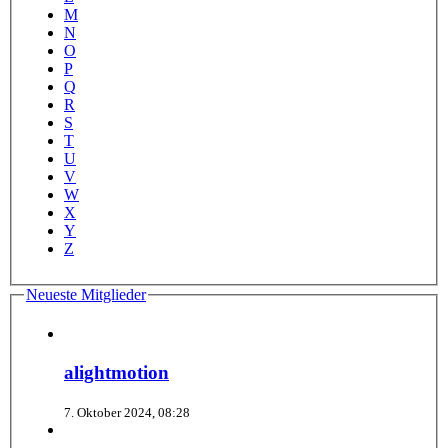
M
N
O
P
Q
R
S
T
U
V
W
X
Y
Z
Neueste Mitglieder
alightmotion
7. Oktober 2024, 08:28