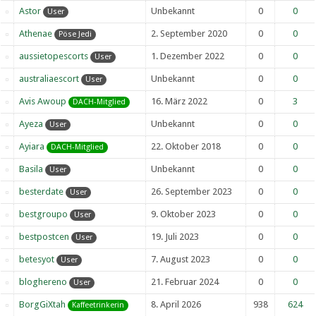
Astor
Unbekannt
0
0
User
Athenae
2. September 2020
0
0
Pöse Jedi
aussietopescorts
1. Dezember 2022
0
0
User
australiaescort
Unbekannt
0
0
User
Avis Awoup
16. März 2022
0
3
DACH-Mitglied
Ayeza
Unbekannt
0
0
User
Ayiara
22. Oktober 2018
0
0
DACH-Mitglied
Basila
Unbekannt
0
0
User
besterdate
26. September 2023
0
0
User
bestgroupo
9. Oktober 2023
0
0
User
bestpostcen
19. Juli 2023
0
0
User
betesyot
7. August 2023
0
0
User
bloghereno
21. Februar 2024
0
0
User
BorgGiXtah
8. April 2026
938
624
Kaffeetrinkerin