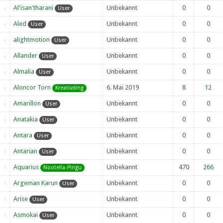
Al'isan'tharani
Unbekannt
0
0
User
Aled
Unbekannt
0
0
User
alightmotion
Unbekannt
0
0
User
Allander
Unbekannt
0
0
User
Almalia
Unbekannt
0
0
User
Aloncor Torn
6. Mai 2019
8
12
Kreativding
Amarillon
Unbekannt
0
0
User
Anatakia
Unbekannt
0
0
User
Antara
Unbekannt
0
0
User
Antarian
Unbekannt
0
0
User
Aquarius
Unbekannt
470
266
Nootella-Pingu
Argeman Karun
Unbekannt
0
0
User
Arise
Unbekannt
0
0
User
Asmokai
Unbekannt
0
0
User