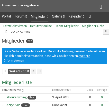
Anmelden oder registrieren
Portal
Forum
Galerie
Kalender
Mitglieder
Unerledigte Themen
Alben
Wochenansicht
Letzte Aktivitäten
Letzte Aktivitäten
Benutzer online
Team-Mitglieder
Mitgliedersuche
Bilder
Tagesansicht
Benutzer online
D·A·CH Gaming
Neue Bilder
Termine
Team-Mitglieder
Mitglieder
Mitgliedersuche
217
Diese Seite verwendet Cookies. Durch die Nutzung unserer Seite erklären
Sie sich damit einverstanden, dass wir Cookies setzen.
Weitere
Informationen
Seite 1 von 8
8
Mitgliederliste
Benutzername
Letzte Aktivität
Likes
Beiträge
aboutanything
9. April 2023
0
0
User
Aeryn Sun
Unbekannt
0
0
User