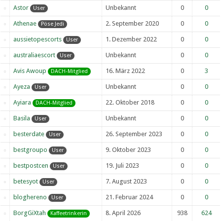
Astor
Unbekannt
0
0
User
Athenae
2. September 2020
0
0
Pöse Jedi
aussietopescorts
1. Dezember 2022
0
0
User
australiaescort
Unbekannt
0
0
User
Avis Awoup
16. März 2022
0
3
DACH-Mitglied
Ayeza
Unbekannt
0
0
User
Ayiara
22. Oktober 2018
0
0
DACH-Mitglied
Basila
Unbekannt
0
0
User
besterdate
26. September 2023
0
0
User
bestgroupo
9. Oktober 2023
0
0
User
bestpostcen
19. Juli 2023
0
0
User
betesyot
7. August 2023
0
0
User
bloghereno
21. Februar 2024
0
0
User
BorgGiXtah
8. April 2026
938
624
Kaffeetrinkerin