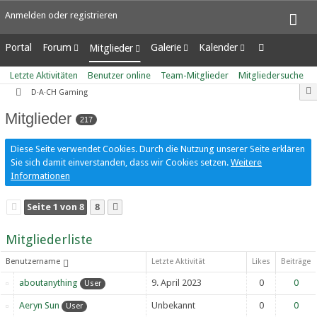
Anmelden oder registrieren
Portal
Forum
Galerie
Kalender
Mitglieder
Unerledigte Themen
Alben
Wochenansicht
Letzte Aktivitäten
Letzte Aktivitäten
Benutzer online
Team-Mitglieder
Mitgliedersuche
Bilder
Tagesansicht
Benutzer online
D·A·CH Gaming
Neue Bilder
Termine
Team-Mitglieder
Mitglieder
Mitgliedersuche
217
Diese Seite verwendet Cookies. Durch die Nutzung unserer Seite erklären
Sie sich damit einverstanden, dass wir Cookies setzen.
Weitere
Informationen
Seite 1 von 8
8
Mitgliederliste
Benutzername
Letzte Aktivität
Likes
Beiträge
aboutanything
9. April 2023
0
0
User
Aeryn Sun
Unbekannt
0
0
User