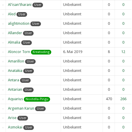
Al'isan'tharani
Unbekannt
0
0
User
Aled
Unbekannt
0
0
User
alightmotion
Unbekannt
0
0
User
Allander
Unbekannt
0
0
User
Almalia
Unbekannt
0
0
User
Aloncor Torn
6. Mai 2019
8
12
Kreativding
Amarillon
Unbekannt
0
0
User
Anatakia
Unbekannt
0
0
User
Antara
Unbekannt
0
0
User
Antarian
Unbekannt
0
0
User
Aquarius
Unbekannt
470
266
Nootella-Pingu
Argeman Karun
Unbekannt
0
0
User
Arise
Unbekannt
0
0
User
Asmokai
Unbekannt
0
0
User