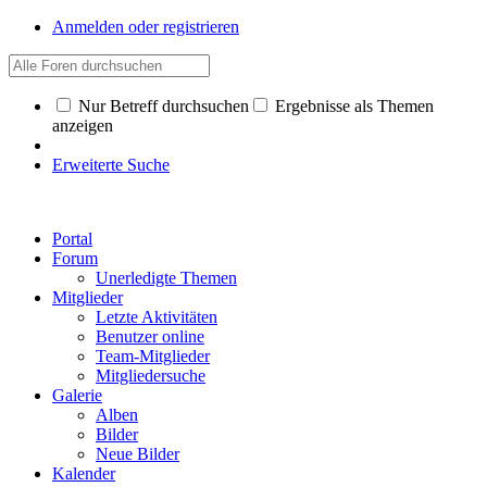
Anmelden oder registrieren
Nur Betreff durchsuchen
Ergebnisse als Themen
anzeigen
Erweiterte Suche
Portal
Forum
Unerledigte Themen
Mitglieder
Letzte Aktivitäten
Benutzer online
Team-Mitglieder
Mitgliedersuche
Galerie
Alben
Bilder
Neue Bilder
Kalender