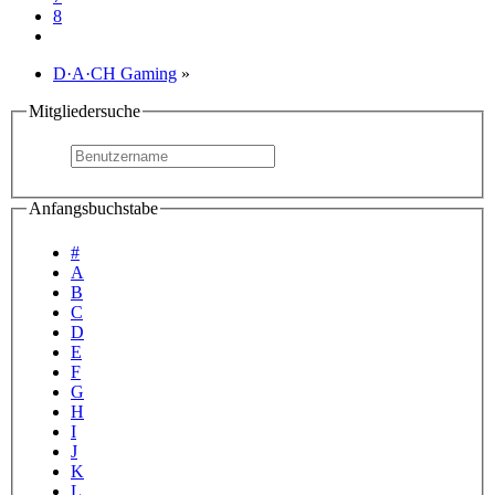
8
D·A·CH Gaming
»
Mitgliedersuche
Anfangsbuchstabe
#
A
B
C
D
E
F
G
H
I
J
K
L