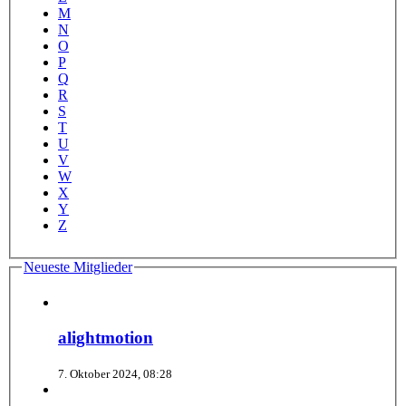
M
N
O
P
Q
R
S
T
U
V
W
X
Y
Z
Neueste Mitglieder
alightmotion
7. Oktober 2024, 08:28