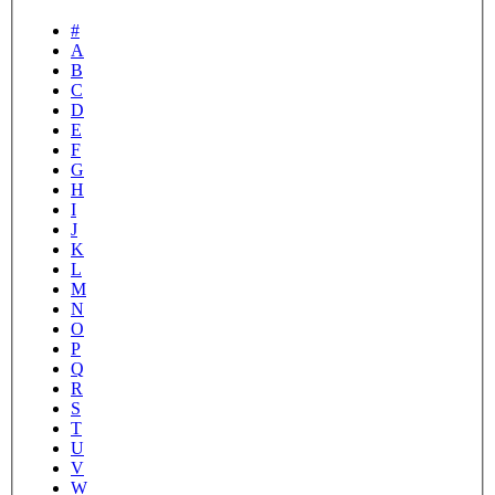
#
A
B
C
D
E
F
G
H
I
J
K
L
M
N
O
P
Q
R
S
T
U
V
W