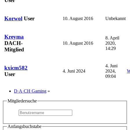
User
Korwol
User
10. August 2016
Unbekannt
Kreyma
8. April
DACH-
10. August 2016
2020,
14:29
Mitglied
4. Juni
kxicm582
4. Juni 2024
2024,
W
User
09:04
D·A·CH Gaming
»
Mitgliedersuche
Anfangsbuchstabe