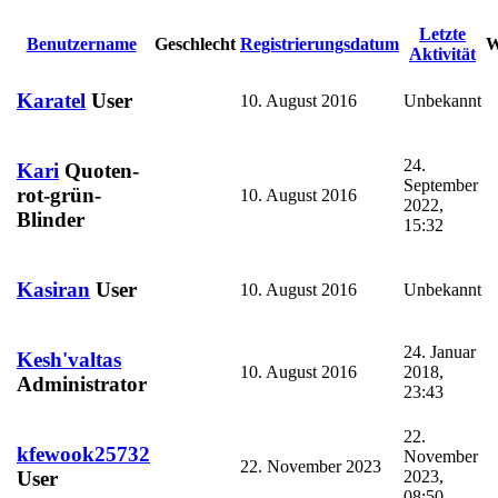
Letzte
Benutzername
Geschlecht
Registrierungsdatum
W
Aktivität
Karatel
User
10. August 2016
Unbekannt
24.
Kari
Quoten-
September
rot-grün-
10. August 2016
2022,
Blinder
15:32
Kasiran
User
10. August 2016
Unbekannt
24. Januar
Kesh'valtas
10. August 2016
2018,
Administrator
23:43
22.
kfewook25732
November
22. November 2023
2023,
User
08:50