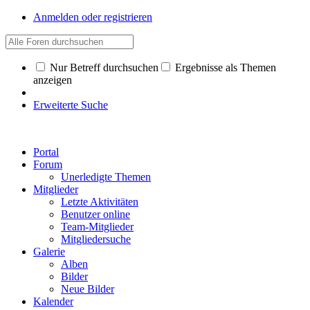
Anmelden oder registrieren
Nur Betreff durchsuchen
Ergebnisse als Themen
anzeigen
Erweiterte Suche
Portal
Forum
Unerledigte Themen
Mitglieder
Letzte Aktivitäten
Benutzer online
Team-Mitglieder
Mitgliedersuche
Galerie
Alben
Bilder
Neue Bilder
Kalender