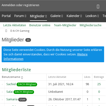
Anmelden oder registrieren
Portal
Forum
Galerie
Kalender
Lexikon
To
Mitglieder
Unerledigte Themen
Alben
Wochenansicht
Ungelesene Eint
Letzte Aktivitäten
Letzte Aktivitäten
Benutzer online
Team-Mitglieder
Mitgliedersuche
Bilder
Tagesansicht
Benutzer online
D·A·CH Gaming
Neue Bilder
Termine
Team-Mitglieder
Mitglieder
Mitgliedersuche
21
Diese Seite verwendet Cookies. Durch die Nutzung unserer Seite erklären
Sie sich damit einverstanden, dass wir Cookies setzen.
Weitere
Informationen
Mitgliederliste
Benutzername
Letzte Aktivität
Likes
Beiträge
Sachiel
31. Juli 2021, 16:24
98
25
DACH-Mitglied
Salai
Unbekannt
0
0
DACH-Mitglied
Samaria
26. Oktober 2017, 01:47
1
1
User