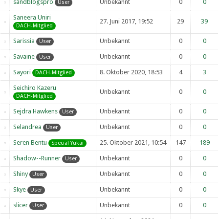
sandblogspro
Unbekannt
0
0
User
Saneera Uniri
27. Juni 2017, 19:52
29
39
DACH-Mitglied
Sarissia
Unbekannt
0
0
User
Savaine
Unbekannt
0
0
User
Sayori
8. Oktober 2020, 18:53
4
3
DACH-Mitglied
Seichiro Kazeru
Unbekannt
0
0
DACH-Mitglied
Sejdra Hawkens
Unbekannt
0
0
User
Selandrea
Unbekannt
0
0
User
Seren Bentu
25. Oktober 2021, 10:54
147
189
Special Yukai
Shadow--Runner
Unbekannt
0
0
User
Shiny
Unbekannt
0
0
User
Skye
Unbekannt
0
0
User
slicer
Unbekannt
0
0
User