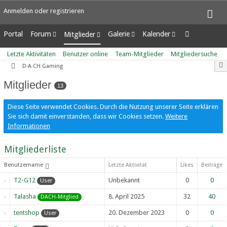
Anmelden oder registrieren
Portal
Forum
Galerie
Kalender
Mitglieder
Unerledigte Themen
Alben
Wochenansicht
Letzte Aktivitäten
Letzte Aktivitäten
Benutzer online
Team-Mitglieder
Mitgliedersuche
Bilder
Tagesansicht
Benutzer online
D·A·CH Gaming
Neue Bilder
Termine
Team-Mitglieder
Mitglieder
Mitgliedersuche
13
Diese Seite verwendet Cookies. Durch die Nutzung unserer Seite erklären
Sie sich damit einverstanden, dass wir Cookies setzen.
Weitere
Informationen
Mitgliederliste
Benutzername
Letzte Aktivität
Likes
Beiträge
T2-G12
Unbekannt
0
0
User
Talasha
8. April 2025
32
40
DACH-Mitglied
tentshop
20. Dezember 2023
0
0
User