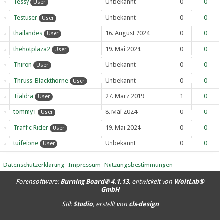
Tessy
Unbekannt
0
0
User
Testuser
Unbekannt
0
0
User
thailandes
16. August 2024
0
0
User
thehotplaza2
19. Mai 2024
0
0
User
Thiron
Unbekannt
0
0
User
Thruss_Blackthorne
Unbekannt
0
0
User
Tialdra
27. März 2019
1
0
User
tommy1
8. Mai 2024
0
0
User
Traffic Rider
19. Mai 2024
0
0
User
tuifeione
Unbekannt
0
0
User
Datenschutzerklärung
Impressum
Nutzungsbestimmungen
Forensoftware:
Burning Board® 4.1.13
, entwickelt von
WoltLab®
GmbH
Stil:
Studio
, erstellt von
cls-design