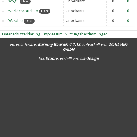
Wogu
Unbekannt
0
0
User
worldescortshub
Unbekannt
0
0
User
Wuschie
Unbekannt
0
0
User
Datenschutzerklärung
Impressum
Nutzungsbestimmungen
Forensoftware:
Burning Board® 4.1.13
, entwickelt von
WoltLab®
GmbH
Stil:
Studio
, erstellt von
cls-design