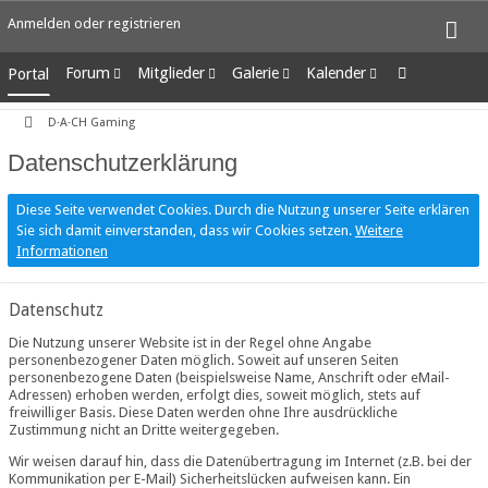
Anmelden oder registrieren
Forum
Mitglieder
Galerie
Kalender
Portal
Unerledigte Themen
Letzte Aktivitäten
Alben
Wochenansicht
D·A·CH Gaming
Benutzer online
Bilder
Tagesansicht
Team-Mitglieder
Neue Bilder
Termine
Datenschutzerklärung
Mitgliedersuche
Diese Seite verwendet Cookies. Durch die Nutzung unserer Seite erklären
Sie sich damit einverstanden, dass wir Cookies setzen.
Weitere
Informationen
Datenschutz
Die Nutzung unserer Website ist in der Regel ohne Angabe
personenbezogener Daten möglich. Soweit auf unseren Seiten
personenbezogene Daten (beispielsweise Name, Anschrift oder eMail-
Adressen) erhoben werden, erfolgt dies, soweit möglich, stets auf
freiwilliger Basis. Diese Daten werden ohne Ihre ausdrückliche
Zustimmung nicht an Dritte weitergegeben.
Wir weisen darauf hin, dass die Datenübertragung im Internet (z.B. bei der
Kommunikation per E-Mail) Sicherheitslücken aufweisen kann. Ein