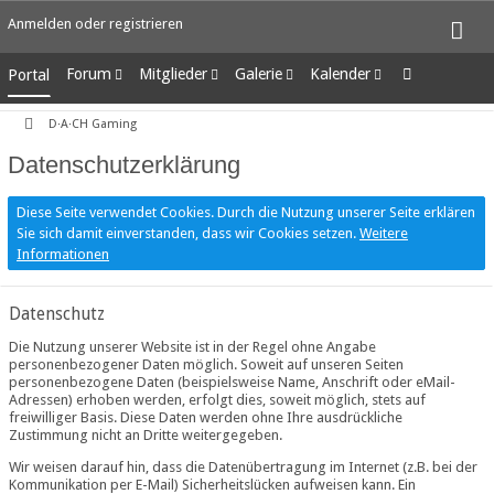
Anmelden oder registrieren
Forum
Mitglieder
Galerie
Kalender
Portal
Unerledigte Themen
Letzte Aktivitäten
Alben
Wochenansicht
D·A·CH Gaming
Benutzer online
Bilder
Tagesansicht
Team-Mitglieder
Neue Bilder
Termine
Datenschutzerklärung
Mitgliedersuche
Diese Seite verwendet Cookies. Durch die Nutzung unserer Seite erklären
Sie sich damit einverstanden, dass wir Cookies setzen.
Weitere
Informationen
Datenschutz
Die Nutzung unserer Website ist in der Regel ohne Angabe
personenbezogener Daten möglich. Soweit auf unseren Seiten
personenbezogene Daten (beispielsweise Name, Anschrift oder eMail-
Adressen) erhoben werden, erfolgt dies, soweit möglich, stets auf
freiwilliger Basis. Diese Daten werden ohne Ihre ausdrückliche
Zustimmung nicht an Dritte weitergegeben.
Wir weisen darauf hin, dass die Datenübertragung im Internet (z.B. bei der
Kommunikation per E-Mail) Sicherheitslücken aufweisen kann. Ein