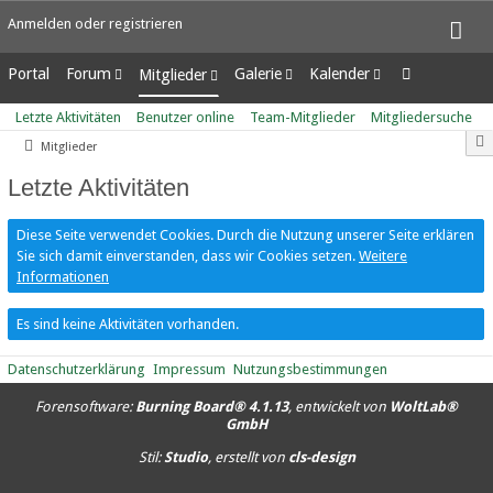
Anmelden oder registrieren
Portal
Forum
Galerie
Kalender
Mitglieder
Unerledigte Themen
Alben
Wochenansicht
Letzte Aktivitäten
Letzte Aktivitäten
Benutzer online
Team-Mitglieder
Mitgliedersuche
Bilder
Tagesansicht
Benutzer online
Mitglieder
Neue Bilder
Termine
Team-Mitglieder
Mitgliedersuche
Letzte Aktivitäten
Diese Seite verwendet Cookies. Durch die Nutzung unserer Seite erklären
Sie sich damit einverstanden, dass wir Cookies setzen.
Weitere
Informationen
Es sind keine Aktivitäten vorhanden.
Datenschutzerklärung
Impressum
Nutzungsbestimmungen
Forensoftware:
Burning Board® 4.1.13
, entwickelt von
WoltLab®
GmbH
Stil:
Studio
, erstellt von
cls-design