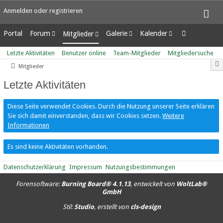
Anmelden oder registrieren
Portal
Forum
Galerie
Kalender
Mitglieder
Unerledigte Themen
Alben
Wochenansicht
Letzte Aktivitäten
Letzte Aktivitäten
Benutzer online
Team-Mitglieder
Mitgliedersuche
Bilder
Tagesansicht
Benutzer online
Mitglieder
Neue Bilder
Termine
Team-Mitglieder
Mitgliedersuche
Letzte Aktivitäten
Diese Seite verwendet Cookies. Durch die Nutzung unserer Seite erklären
Sie sich damit einverstanden, dass wir Cookies setzen.
Weitere
Informationen
Es sind keine Aktivitäten vorhanden.
Datenschutzerklärung
Impressum
Nutzungsbestimmungen
Forensoftware:
Burning Board® 4.1.13
, entwickelt von
WoltLab®
GmbH
Stil:
Studio
, erstellt von
cls-design