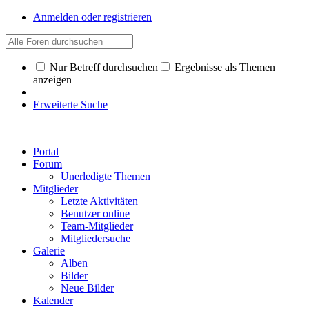
Anmelden oder registrieren
Nur Betreff durchsuchen
Ergebnisse als Themen
anzeigen
Erweiterte Suche
Portal
Forum
Unerledigte Themen
Mitglieder
Letzte Aktivitäten
Benutzer online
Team-Mitglieder
Mitgliedersuche
Galerie
Alben
Bilder
Neue Bilder
Kalender