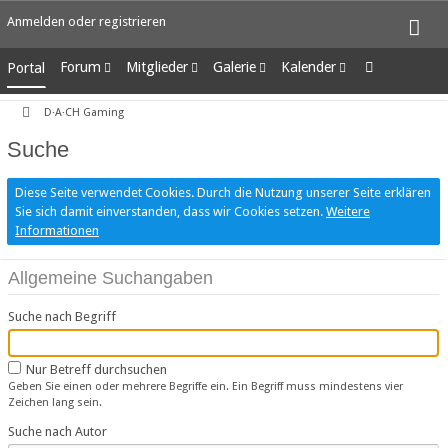
Anmelden oder registrieren
Forum
Mitglieder
Galerie
Kalender
Portal
Unerledigte Themen
Letzte Aktivitäten
Alben
Wochenansicht
D·A·CH Gaming
Benutzer online
Bilder
Tagesansicht
Team-Mitglieder
Neue Bilder
Termine
Suche
Mitgliedersuche
Diese Seite verwendet Cookies. Durch die Nutzung unserer Seite erklären
Sie sich damit einverstanden, dass wir Cookies setzen.
Weitere
Informationen
Allgemeine Suchangaben
Suche nach Begriff
Nur Betreff durchsuchen
Geben Sie einen oder mehrere Begriffe ein. Ein Begriff muss mindestens vier
Zeichen lang sein.
Suche nach Autor