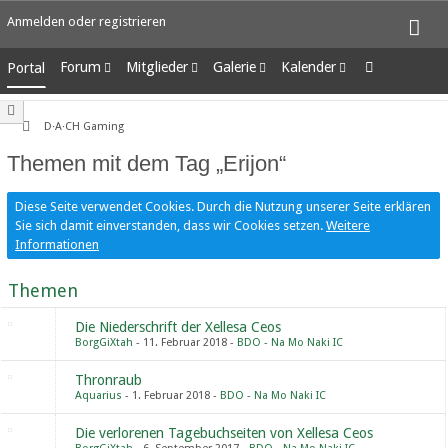
Anmelden oder registrieren
Forum
Mitglieder
Galerie
Kalender
Portal
Unerledigte Themen
Letzte Aktivitäten
Alben
Wochenansicht
Benutzer online
Bilder
Tagesansicht
D·A·CH Gaming
Team-Mitglieder
Neue Bilder
Termine
Themen mit dem Tag „Erijon“
Mitgliedersuche
Diese Seite verwendet Cookies. Durch die Nutzung unserer Seite erklären
Sie sich damit einverstanden, dass wir Cookies setzen.
Weitere
Informationen
Themen
Die Niederschrift der Xellesa Ceos
BorgGiXtah
11. Februar 2018
BDO - Na Mo Naki IC
Thronraub
Aquarius
1. Februar 2018
BDO - Na Mo Naki IC
Die verlorenen Tagebuchseiten von Xellesa Ceos