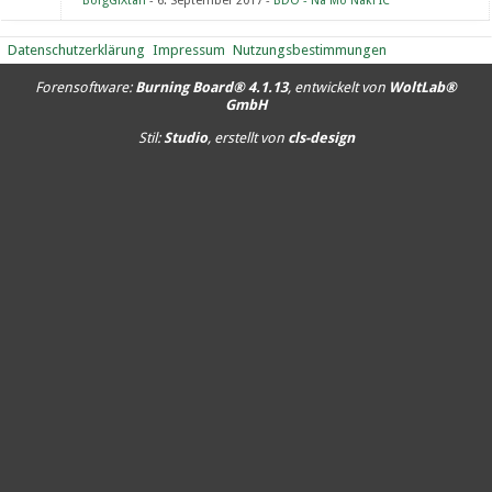
BorgGiXtah
6. September 2017
BDO - Na Mo Naki IC
Datenschutzerklärung
Impressum
Nutzungsbestimmungen
Forensoftware:
Burning Board® 4.1.13
, entwickelt von
WoltLab®
GmbH
Stil:
Studio
, erstellt von
cls-design