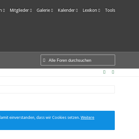
m
Mitglieder
Galerie
Kalender
Lexikon
Tools
edigte Themen
Letzte Aktivitäten
Alben
Wochenansicht
Ungelesene Einträge
Benutzer online
Bilder
Tagesansicht
Team-Mitglieder
Neue Bilder
Termine
Mitgliedersuche
damit einverstanden, dass wir Cookies setzen.
Weitere