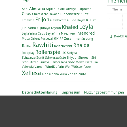
Themen
Alierana
Aahl
Aquarius
Arri
Arvarya
Calpheon
Thema
Ceos
Charaktere
Davaab
Die Schwarze Zunft
Erijon
Emalyne
Geschichte
Guide
Hayva
IC
Iliaz
Leyla
Khaled
Jun
Karim al Junayd
Kaytoh
Mendred
Leyla Yrina Ceos
LeylaYrina
Maezikeen
D·A·CH 
RP
Musa
Orient
Parseval
RP Zusammenfassung
Rawhiti
Rhaida
Rana
Reisebericht
Rollenspiel
Roleplay
SC
Safiyea
Schwarze Zunft
Schwarzwüste
Shiyobi
Shorean
Siri
Star Citizen
Survival
Tamer
Tanzende Möwe
Tsatsuka
Valencia
Varesh
Windläuferin
Wolf
Wüstenfeuer
Xellesa
Xine
Xineko
Yuria
Zedith
Zinto
Datenschutzerklärung
Impressum
Nutzungsbestimmungen