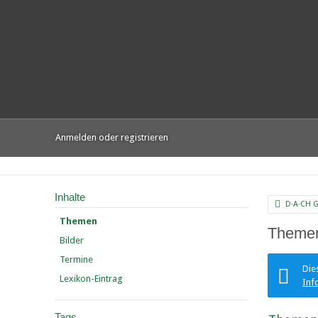
Anmelden oder registrieren
Inhalte
D·A·CH 
Themen
Themen
Bilder
Termine
Die
Lexikon-Eintrag
Inf
Tags