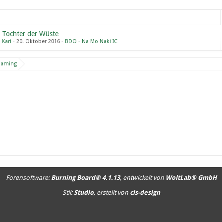
Tochter der Wüste
Kari
20. Oktober 2016
BDO - Na Mo Naki IC
Gaming
Forensoftware:
Burning Board® 4.1.13
, entwickelt von
WoltLab® GmbH
Stil:
Studio
, erstellt von
cls-design