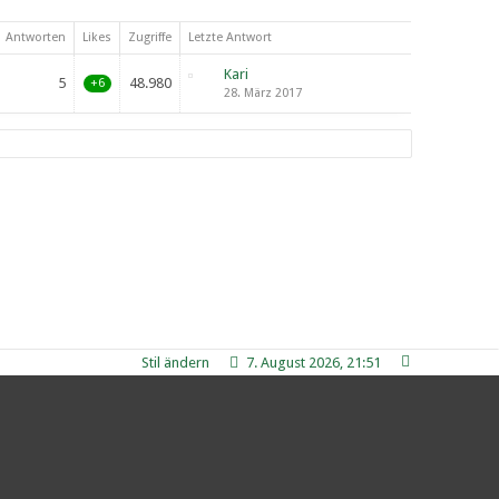
Antworten
Likes
Zugriffe
Letzte Antwort
Kari
5
48.980
+6
28. März 2017
Stil ändern
7. August 2026, 21:51