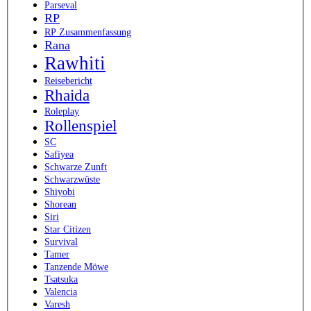
Parseval
RP
RP Zusammenfassung
Rana
Rawhiti
Reisebericht
Rhaida
Roleplay
Rollenspiel
SC
Safiyea
Schwarze Zunft
Schwarzwüste
Shiyobi
Shorean
Siri
Star Citizen
Survival
Tamer
Tanzende Möwe
Tsatsuka
Valencia
Varesh