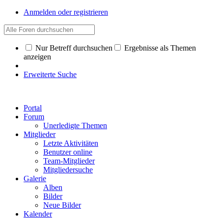
Anmelden oder registrieren
Nur Betreff durchsuchen
Ergebnisse als Themen
anzeigen
Erweiterte Suche
Portal
Forum
Unerledigte Themen
Mitglieder
Letzte Aktivitäten
Benutzer online
Team-Mitglieder
Mitgliedersuche
Galerie
Alben
Bilder
Neue Bilder
Kalender