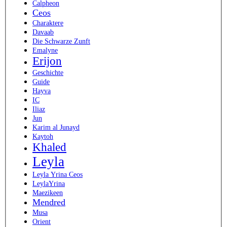
Calpheon
Ceos
Charaktere
Davaab
Die Schwarze Zunft
Emalyne
Erijon
Geschichte
Guide
Hayva
IC
Iliaz
Jun
Karim al Junayd
Kaytoh
Khaled
Leyla
Leyla Yrina Ceos
LeylaYrina
Maezikeen
Mendred
Musa
Orient