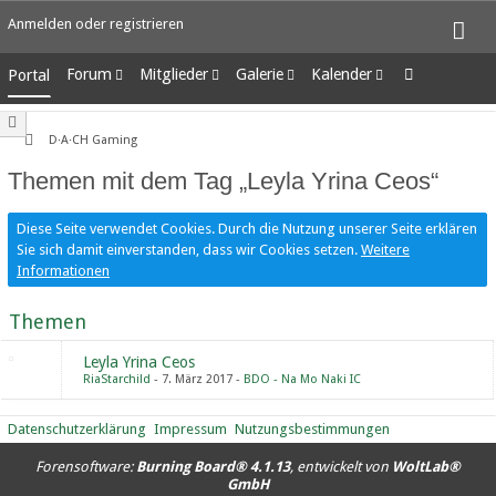
Anmelden oder registrieren
Forum
Mitglieder
Galerie
Kalender
Portal
Unerledigte Themen
Letzte Aktivitäten
Alben
Wochenansicht
Benutzer online
Bilder
Tagesansicht
D·A·CH Gaming
Team-Mitglieder
Neue Bilder
Termine
Themen mit dem Tag „Leyla Yrina Ceos“
Mitgliedersuche
Diese Seite verwendet Cookies. Durch die Nutzung unserer Seite erklären
Sie sich damit einverstanden, dass wir Cookies setzen.
Weitere
Informationen
Themen
Leyla Yrina Ceos
RiaStarchild
7. März 2017
BDO - Na Mo Naki IC
Datenschutzerklärung
Impressum
Nutzungsbestimmungen
Forensoftware:
Burning Board® 4.1.13
, entwickelt von
WoltLab®
GmbH