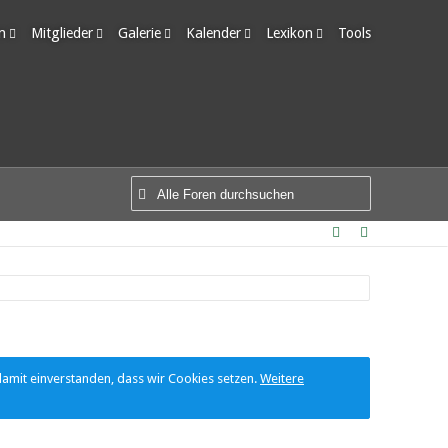
m
Mitglieder
Galerie
Kalender
Lexikon
Tools
edigte Themen
Letzte Aktivitäten
Alben
Wochenansicht
Ungelesene Einträge
Benutzer online
Bilder
Tagesansicht
Team-Mitglieder
Neue Bilder
Termine
Mitgliedersuche
damit einverstanden, dass wir Cookies setzen.
Weitere