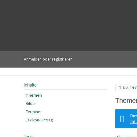
Anmelden oder registrieren
Inhalte
D·A·CH 
Themen
Themen
Bilder
Termine
Die
Lexikon-Eintrag
Inf
Tags