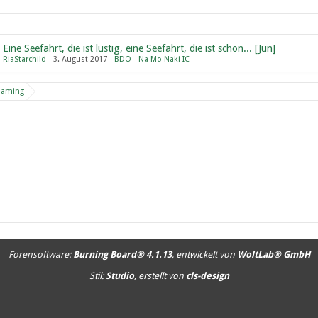
Eine Seefahrt, die ist lustig, eine Seefahrt, die ist schön... [Jun]
RiaStarchild
3. August 2017
BDO - Na Mo Naki IC
Gaming
Forensoftware:
Burning Board® 4.1.13
, entwickelt von
WoltLab® GmbH
Stil:
Studio
, erstellt von
cls-design