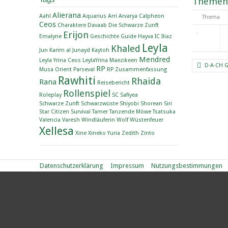
Themen
Alierana
Aahl
Aquarius
Arri
Arvarya
Calpheon
Thema
Ceos
Charaktere
Davaab
Die Schwarze Zunft
Erijon
Emalyne
Geschichte
Guide
Hayva
IC
Iliaz
Leyla
Khaled
Jun
Karim al Junayd
Kaytoh
Mendred
Leyla Yrina Ceos
LeylaYrina
Maezikeen
D·A·CH 
RP
Musa
Orient
Parseval
RP Zusammenfassung
Rawhiti
Rhaida
Rana
Reisebericht
Rollenspiel
Roleplay
SC
Safiyea
Schwarze Zunft
Schwarzwüste
Shiyobi
Shorean
Siri
Star Citizen
Survival
Tamer
Tanzende Möwe
Tsatsuka
Valencia
Varesh
Windläuferin
Wolf
Wüstenfeuer
Xellesa
Xine
Xineko
Yuria
Zedith
Zinto
Datenschutzerklärung
Impressum
Nutzungsbestimmungen