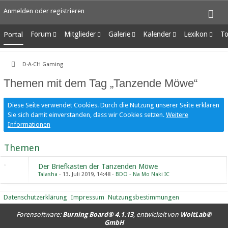
Anmelden oder registrieren
Forum
Mitglieder
Galerie
Kalender
Lexikon
To
Portal
Unerledigte Themen
Letzte Aktivitäten
Alben
Wochenansicht
Ungelesene Eint
Benutzer online
Bilder
Tagesansicht
D·A·CH Gaming
Team-Mitglieder
Neue Bilder
Termine
Themen mit dem Tag „Tanzende Möwe“
Mitgliedersuche
Diese Seite verwendet Cookies. Durch die Nutzung unserer Seite erklären
Sie sich damit einverstanden, dass wir Cookies setzen.
Weitere
Informationen
Themen
Der Briefkasten der Tanzenden Möwe
Talasha
13. Juli 2019, 14:48
BDO - Na Mo Naki IC
Datenschutzerklärung
Impressum
Nutzungsbestimmungen
Forensoftware:
Burning Board® 4.1.13
, entwickelt von
WoltLab®
GmbH