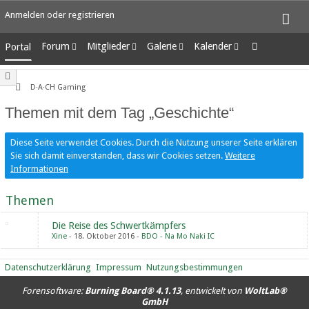
Anmelden oder registrieren
Forum
Mitglieder
Galerie
Kalender
Portal
Unerledigte Themen
Letzte Aktivitäten
Alben
Wochenansicht
Benutzer online
Bilder
Tagesansicht
D·A·CH Gaming
Team-Mitglieder
Neue Bilder
Termine
Themen mit dem Tag „Geschichte“
Mitgliedersuche
Diese Seite verwendet Cookies. Durch die Nutzung unserer Seite erklären
Sie sich damit einverstanden, dass wir Cookies setzen.
Weitere
Informationen
Themen
Die Reise des Schwertkämpfers
Xine
18. Oktober 2016
BDO - Na Mo Naki IC
Datenschutzerklärung
Impressum
Nutzungsbestimmungen
Forensoftware:
Burning Board® 4.1.13
, entwickelt von
WoltLab®
GmbH