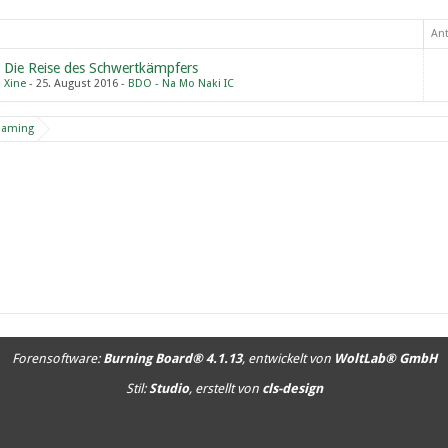
An
Die Reise des Schwertkämpfers
Xine
25. August 2016
BDO - Na Mo Naki IC
Gaming
Forensoftware:
Burning Board® 4.1.13
, entwickelt von
WoltLab® GmbH
Stil:
Studio
, erstellt von
cls-design