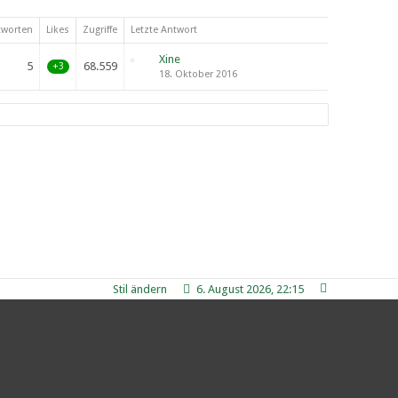
tworten
Likes
Zugriffe
Letzte Antwort
Xine
5
68.559
+3
18. Oktober 2016
Stil ändern
6. August 2026, 22:15