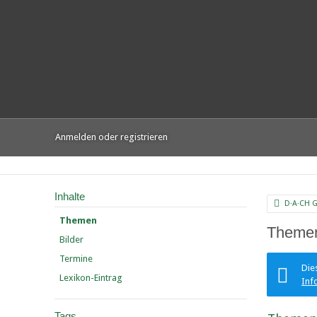
Anmelden oder registrieren
Inhalte
D·A·CH 
Themen
Themen
Bilder
Termine
Die
Lexikon-Eintrag
Inf
Tags