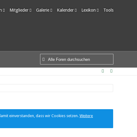
m
Mitglieder
Galerie
Kalender
Lexikon
Tools
edigte Themen
Letzte Aktivitäten
Alben
Wochenansicht
Ungelesene Einträge
Benutzer online
Bilder
Tagesansicht
Team-Mitglieder
Neue Bilder
Termine
Mitgliedersuche
damit einverstanden, dass wir Cookies setzen.
Weitere