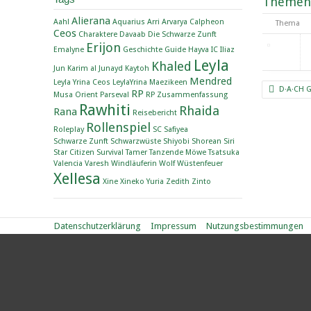
Themen
Alierana
Aahl
Aquarius
Arri
Arvarya
Calpheon
Thema
Ceos
Charaktere
Davaab
Die Schwarze Zunft
Erijon
Emalyne
Geschichte
Guide
Hayva
IC
Iliaz
Leyla
Khaled
Jun
Karim al Junayd
Kaytoh
Mendred
Leyla Yrina Ceos
LeylaYrina
Maezikeen
D·A·CH 
RP
Musa
Orient
Parseval
RP Zusammenfassung
Rawhiti
Rhaida
Rana
Reisebericht
Rollenspiel
Roleplay
SC
Safiyea
Schwarze Zunft
Schwarzwüste
Shiyobi
Shorean
Siri
Star Citizen
Survival
Tamer
Tanzende Möwe
Tsatsuka
Valencia
Varesh
Windläuferin
Wolf
Wüstenfeuer
Xellesa
Xine
Xineko
Yuria
Zedith
Zinto
Datenschutzerklärung
Impressum
Nutzungsbestimmungen